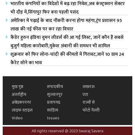
भारतीय कंपनियों का विदेशों में बढ़ रहा निवेश,अब कंस्ट्रक्शन सेक्टर
भी दौड़ में,सिंगापुर फिर बना पहली पसंद
अमेरिका में पढ़ाई के बाद नौकरी करना होगा महंगा,ट्रंप प्रशासन 95
लाख की नई फीस पर कर रहा विचार
कैंडेर हुरुन इंडिया वुमन लीडर्स की आ गई लिस्ट, जानें कौन हैं सबसे
बुजुर्ग महिला कारोबारी,मुकेश अंबानी की समधन भी शामिल
शुक्रवार को फिर सोना-चांदी की कीमतों में गिरावट,जानें 10 ग्राम 24
कैरेट सोने का भाव
मुख पृष्ठ
संपादकीय
लखनऊ
अंतर्राष्ट्रीय
सुल्तानपुर
एटा
अंबेडकरनगर
प्रतापगढ़
राज्यों से
लाइफ स्टाइल
साहित्य
फोटो गेलरी
Video
Issues
All rights reserved @ 2023 Swaraj Savera