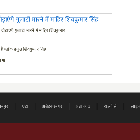
एंगे गुलाटी मारने में माहिर शिवकुमार सिंह
़ाएंगे गुलाटी मारने में माहिर शिवकुमार
ं ब्लाॅक प्रमुख शिवकुमार सिंह
े च
तानपुर
एटा
अंबेडकरनगर
प्रतापगढ़
राज्यों से
लाइफ