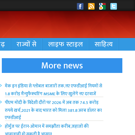
गढ़
राज्यों से
लाइफ स्टाइल
साहित्य
More news
मेक इन इंडिया से ग्लोबल बाजारों तक,नए एफडीआई नियमों से
1.8 करोड़ मैन्युफैक्चरिंग MSME के लिए खुलेंगे नए दरवाजें
पीएम मोदी के विदेशी दौरों पर 2026 में अब तक 74.5 करोड़
रुपये खर्च,2021 के बाद भारत को मिला 381.8 अरब डॉलर का
एफडीआई
होर्मुज पर ईरान-ओमान में समझौता करीब,जहाजों की
आवाजाही हो सकती है आसान