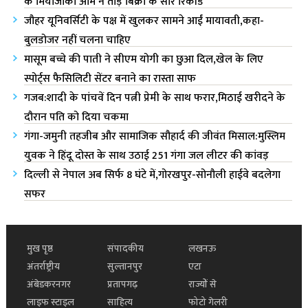
जौहर यूनिवर्सिटी के पक्ष में खुलकर सामने आईं मायावती,कहा-
बुलडोजर नहीं चलना चाहिए
मासूम बच्चे की पाती ने सीएम योगी का छुआ दिल,खेल के लिए
स्पोर्ट्स फैसिलिटी सेंटर बनाने का रास्ता साफ
गजब:शादी के पांचवें दिन पत्नी प्रेमी के साथ फरार,मिठाई खरीदने के
दौरान पति को दिया चकमा
गंगा-जमुनी तहजीब और सामाजिक सौहार्द की जीवंत मिसाल:मुस्लिम
युवक ने हिंदू दोस्त के साथ उठाई 251 गंगा जल लीटर की कांवड़
दिल्ली से नेपाल अब सिर्फ 8 घंटे में,गोरखपुर-सोनौली हाईवे बदलेगा
सफर
मुख पृष्ठ
संपादकीय
लखनऊ
अंतर्राष्ट्रीय
सुल्तानपुर
एटा
अंबेडकरनगर
प्रतापगढ़
राज्यों से
लाइफ स्टाइल
साहित्य
फोटो गेलरी