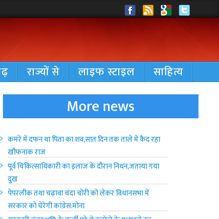
गढ़
राज्यों से
लाइफ स्टाइल
साहित्य
More news
कमरे में दफन था पिता का शव,सात दिन तक ताले में कैद रहा
खौफनाक राज
पूर्व चिकित्साधिकारी का इलाज के दौरान निधन,जताया गया
दुख
पेपरलीक तथा चढ़ावा चंदा चोरी को लेकर विधानसभा में
सरकार को घेरेगी कांग्रेस:मोना