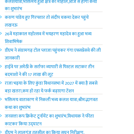
कलशयात्रा,भक्तिमय हुआ क्षेत्र का माहौल,आज से होगा कथा
का शुभारंभ
करुण पांडेय हुए गिरफ्तार तो संदीप चकमा देकर पहुंचे
लखनऊ
26वें महाकाल महोत्सव में भयहरण महादेव का हुआ भव्य
शिवाभिषेक
डीएम ने संग्रामगढ़ टोल प्लाजा पहुंचकर गंगा एक्सप्रेसवे की ली
जानकारी
हाईवे पर अमेठी के सर्राफा व्यापारी से पिस्टल सटाकर तीन
बदमाशों ने की 17 लाख की लूट
राजा भ‌इया के लिए कुंडा विधानसभा में 2027 में क्या है सबसे
बड़ा खतरा,कम हो रहा ये फर्क बढ़ाएगा टेंशन
भक्तिमय वातावरण में निकली भव्य कलश यात्रा,श्रीमद्भागवत
कथा का शुभारंभ
जनसत्ता कप क्रिकेट टूर्नामेंट का शुभारंभ,विधायक ने फीता
काटकर किया उद्घाटन
डीएम ने लालगंज तहसील का किया सघन निरीक्षण,